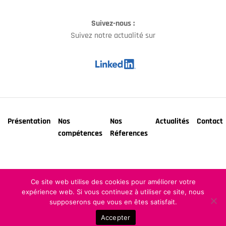
Suivez-nous :
Suivez notre actualité sur
Présentation
Nos
Nos
Actualités
Contact
compétences
Réferences
©COPYRIGHT - COTEC 2024 -
Mentions Légales & Cookies
Ce site web utilise des cookies pour améliorer votre
expérience web. Si vous continuez à utiliser ce site, nous
supposerons que vous en êtes satisfait.
Accepter